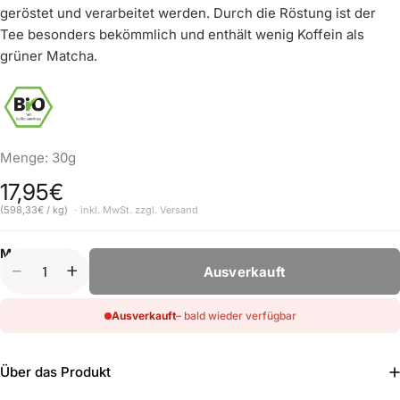
geröstet und verarbeitet werden. Durch die Röstung ist der
Tee besonders bekömmlich und enthält wenig Koffein als
grüner Matcha.
Menge: 30g
17,95€
Normaler Preis
pro
(598,33€
/
kg)
inkl. MwSt. zzgl.
Versand
Grundpreis
Menge:
Anzahl
Ausverkauft
Ausverkauft
– bald wieder verfügbar
Über das Produkt