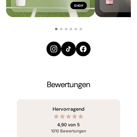
SHOP
Bewertungen
omers
Hervorragend
e us
9/5
4,90 von 5
ed on
1010
Bewertungen
010