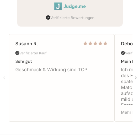
iews.
Verifizierte Bewertungen
Susann R.
Deborah
Verifizierter Kauf
Verifizie
Sehr gut
Mein Mat
Geschmack & Wirkung sind TOP
Ich mag
des Hoji
späten N
Matcha z
aufschä
mild und
Fantasti
meinen 
Mehr les
inner sp