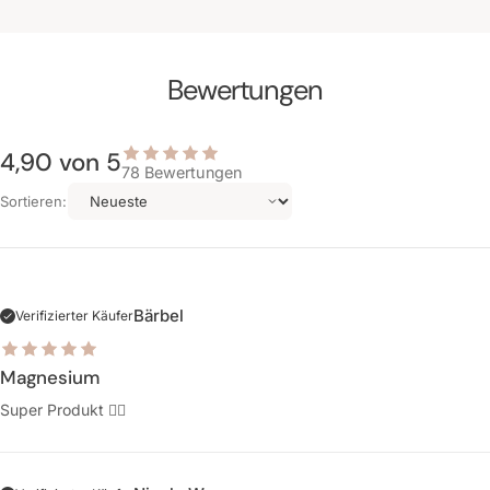
Bewertungen
4,90 von 5
von 5
78
Bewertungen
rnen
Sortieren:
erend
 1010
tungen
Bärbel
Verifizierter Käufer
Magnesium
Super Produkt 👍🏻