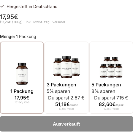
Hergestellt in Deutschland
17,95€
Normaler Preis
(17,26€ / 100g)
inkl. MwSt. zzgl.
Versand
Grundpreis
Menge:
1 Packung
3 Packungen
5 Packungen
1 Packung
5% sparen
8% sparen
17,95€
Du sparst 2,67 €
Du sparst 7,15 €
17,26€
/ 100G
51,18€
82,60€
53,85€
89,75€
16,40€
/ 100G
15,88€
/ 100G
Anzahl
Ausverkauft