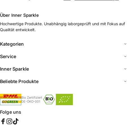
Über Inner Sparkle
Hochwertige Produkte. Unabhängig laborgeprüft und mit Fokus auf
Qualität entwickelt.
Kategorien
Service
Inner Sparkle
Beliebte Produkte
Bio Zertifiziert
DE-ÖKO-001
Folge uns
Facebook
Instagram
TikTok