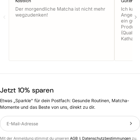
Köstlich
Guter Ma
Der morgendliche Matcha ist nicht mehr
Ich kauf
wegzudenken!
Angeneh
ein gute
Produkt 
(Qualität
Katharin
Jetzt 10% sparen
Etwas „Sparkle" für dein Postfach: Gesunde Routinen, Matcha-
Momente und das Beste von uns, direkt zu dir.
Translation missing: de.newsletter.label
Mit der Anmeldung stimmst du unseren
AGB
&
Datenschutzbestimmungen
zu.