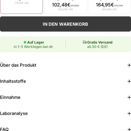
719,00€
/ KG
102,48€
164,95€
107,85€
179,75€
683,20€
/ KG
659,80€
/ KG
Anzahl
IN DEN WARENKORB
Auf Lager
Gratis Versand
in 1–3 Werktagen bei dir
ab 50 € (DE)
Über das Produkt
Inhaltsstoffe
Einnahme
Laboranalyse
FAQ