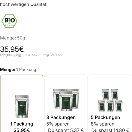
hochwertigen Qualität.
Menge: 50g
35,95€
Normaler Preis
(719,00€ / kg)
inkl. MwSt. zzgl.
Versand
Grundpreis
Menge:
1 Packung
3 Packungen
5 Packungen
1 Packung
5% sparen
8% sparen
35,95€
Du sparst 5,37 €
Du sparst 14,80 €