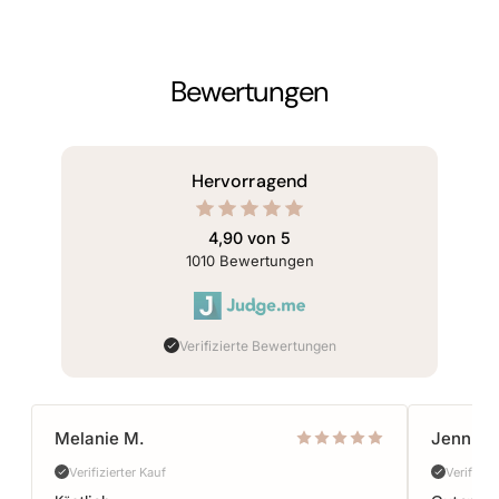
Bewertungen
von 5
Hervorragend
rnen
erend
4,90 von 5
 1010
1010
Bewertungen
tungen
Verifizierte Bewertungen
Melanie M.
Jennife
Verifizierter Kauf
Verifizie