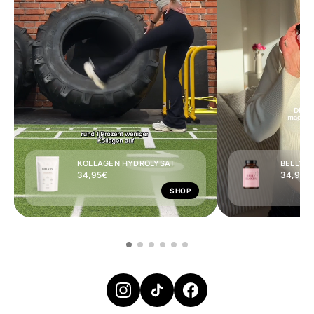
KOLLAGEN HYDROLYSAT
BELLY 
34,95€
34,95€
SHOP