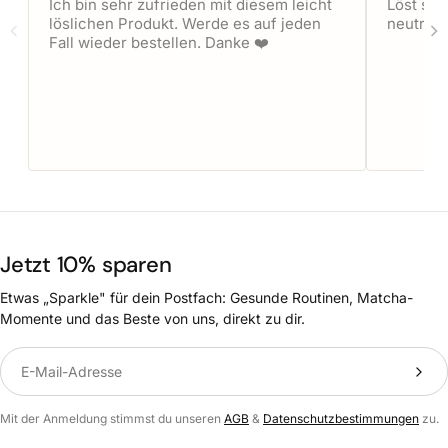
Ich bin sehr zufrieden mit diesem leicht
Löst sic
löslichen Produkt. Werde es auf jeden
neutral.
Fall wieder bestellen. Danke ❤️
Jetzt 10% sparen
Etwas „Sparkle" für dein Postfach: Gesunde Routinen, Matcha-
Momente und das Beste von uns, direkt zu dir.
Translation missing: de.newsletter.label
Mit der Anmeldung stimmst du unseren
AGB
&
Datenschutzbestimmungen
zu.