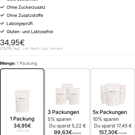
Ohne Zuckerzusatz
Ohne Zusatzstoffe
Laborgeprüft
Gluten- und Laktosefrei
34,95€
Normaler Preis
(77,67€ / kg)
inkl. MwSt. zzgl.
Versand
Grundpreis
Menge:
1 Packung
3 Packungen
5x Packungen
1 Packung
5% sparen
10% sparen
34,95€
Du sparst 5,22 €
Du sparst 17,45 €
77,67€
/ KG
99,63€
157,30€
104,85€
174,75€