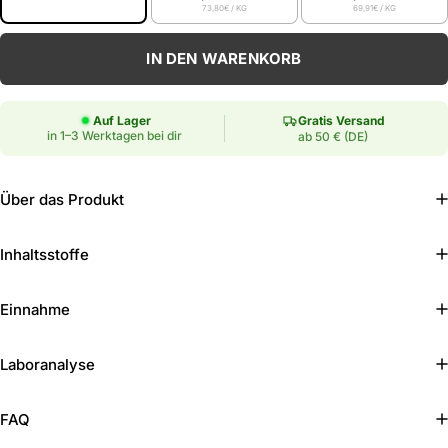
73,80€
/ KG
69,91€
/ KG
Anzahl
IN DEN WARENKORB
Auf Lager
Gratis Versand
in 1–3 Werktagen bei dir
ab 50 € (DE)
Über das Produkt
Inhaltsstoffe
Einnahme
Laboranalyse
FAQ