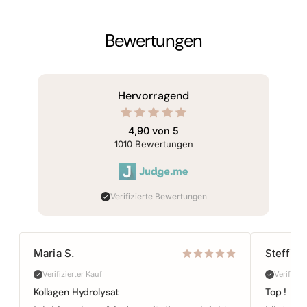
Bewertungen
von 5
Hervorragend
rnen
erend
4,90 von 5
 1010
1010
Bewertungen
tungen
Verifizierte Bewertungen
Maria S.
Steffi
Verifizierter Kauf
Verifizie
Kollagen Hydrolysat
Top !