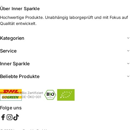
Über Inner Sparkle
Hochwertige Produkte. Unabhängig laborgeprüft und mit Fokus auf
Qualität entwickelt.
Kategorien
Service
Inner Sparkle
Beliebte Produkte
Bio Zertifiziert
DE-ÖKO-001
Folge uns
Facebook
Instagram
TikTok