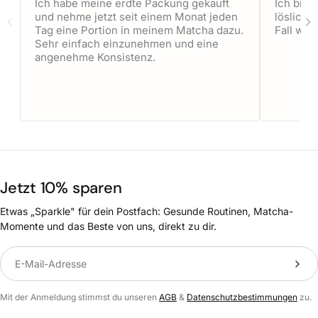
Ich habe meine erdte Packung gekauft
Ich bin 
und nehme jetzt seit einem Monat jeden
lösliche
Tag eine Portion in meinem Matcha dazu.
Fall wie
Sehr einfach einzunehmen und eine
angenehme Konsistenz.
Jetzt 10% sparen
Etwas „Sparkle" für dein Postfach: Gesunde Routinen, Matcha-
Momente und das Beste von uns, direkt zu dir.
Translation missing: de.newsletter.label
Mit der Anmeldung stimmst du unseren
AGB
&
Datenschutzbestimmungen
zu.