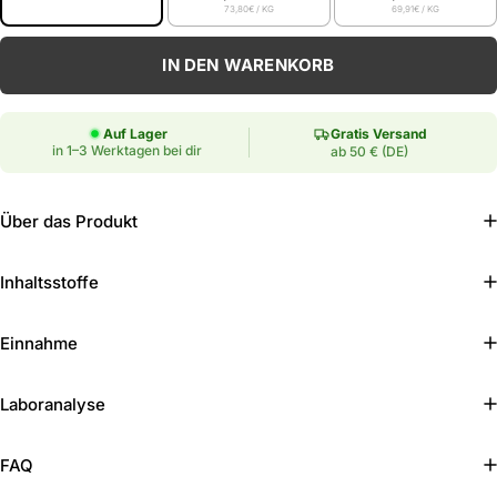
73,80€
/ KG
69,91€
/ KG
Anzahl
IN DEN WARENKORB
Auf Lager
Gratis Versand
in 1–3 Werktagen bei dir
ab 50 € (DE)
Über das Produkt
Inhaltsstoffe
Einnahme
Laboranalyse
FAQ