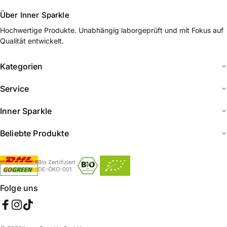
Über Inner Sparkle
Hochwertige Produkte. Unabhängig laborgeprüft und mit Fokus auf
Qualität entwickelt.
Kategorien
Service
Inner Sparkle
Beliebte Produkte
Bio Zertifiziert
DE-ÖKO-001
Folge uns
Facebook
Instagram
TikTok