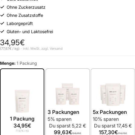
Ohne Zuckerzusatz
Ohne Zusatzstoffe
Laborgeprüft
Gluten- und Laktosefrei
34,95€
Normaler Preis
(77,67€ / kg)
inkl. MwSt. zzgl.
Versand
Grundpreis
Menge:
1 Packung
3 Packungen
5x Packungen
1 Packung
5% sparen
10% sparen
34,95€
Du sparst 5,22 €
Du sparst 17,45 €
77,67€
/ KG
99,63€
157,30€
104,85€
174,75€