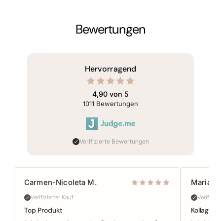
Bewertungen
von 5
Hervorragend
rnen
erend
4,90 von 5
 1011
1011
Bewertungen
tungen
Verifizierte Bewertungen
Carmen-Nicoleta M.
Maria S.
Verifizierter Kauf
Verifizie
Top Produkt
Kollagen 