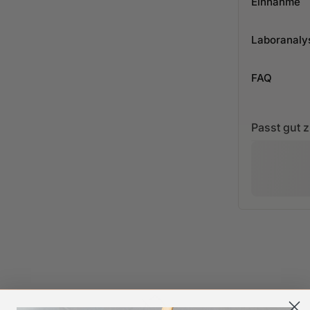
Einnahme
Laboranaly
FAQ
Passt gut 