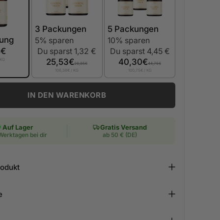
3 Packungen
5 Packungen
kung
5% sparen
10% sparen
5€
Du sparst 1,32 €
Du sparst 4,45 €
 KG
25,53€
40,30€
26,85€
44,75€
106,38€
/ KG
100,75€
/ KG
IN DEN WARENKORB
Auf Lager
Gratis Versand
 Werktagen bei dir
ab 50 € (DE)
rodukt
e