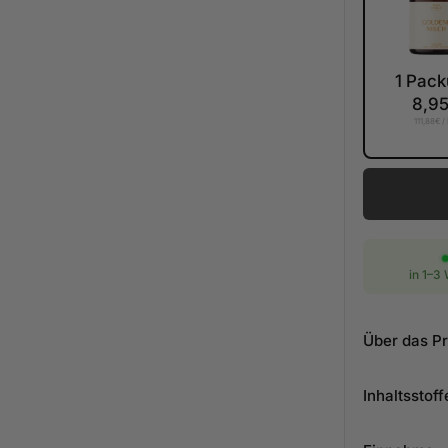
1 Pac
8,9
111,88€
/
Anzahl
in 1–3
Über das P
Inhaltsstoff