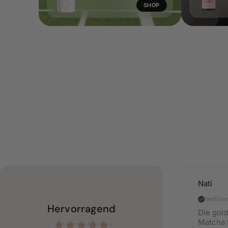
SHOP
4.9 von 5
Sternen
basierend
auf 1009
Nati
Bewertungen
Verifizie
Hervorragend
Die gol
Matcha 