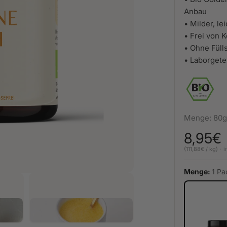
Anbau
• Milder, l
• Frei von 
• Ohne Füll
• Laborgete
Menge: 80g
8,95€
Normaler
(111,88€ / kg)
i
Menge:
1 P