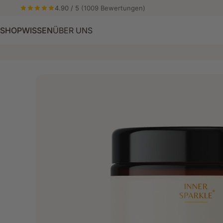
Direkt zum Inhalt
4.90 / 5
(1009 Bewertungen)
SHOP
WISSEN
ÜBER UNS
ÜBER UNS