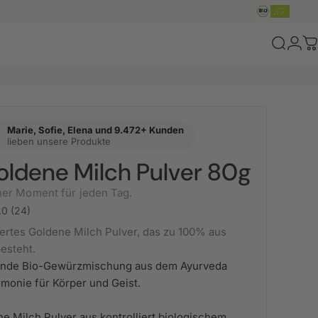
Login
Suche
W
Marie, Sofie, Elena und 9.472+ Kunden
lieben unsere Produkte
oldene Milch Pulver 80g
ner Moment für jeden Tag.
.0 (24)
ziertes Goldene Milch Pulver, das zu 100% aus
esteht.
ende Bio-Gewürzmischung aus dem Ayurveda
monie für Körper und Geist.
ne Milch Pulver aus kontrolliert biologischem