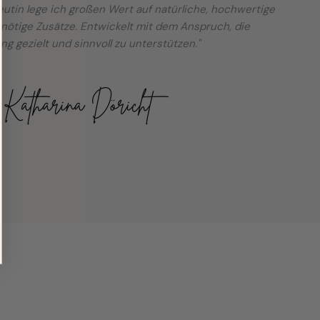
utin lege ich großen Wert auf natürliche, hochwertige
nötige Zusätze. Entwickelt mit dem Anspruch, die
ng gezielt und sinnvoll zu unterstützen."