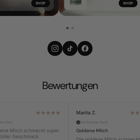
SHOP
SHOP
Bewertungen
Marita Z.
rter Kauf
Verifizierter Kauf
dene Milch schmeckt super.
Goldene Milch
toller Geschmack
Die goldene Milch schmeckt