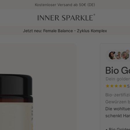
Kostenloser Versand ab 50€ (DE)
Inner Sparkle
Unser neuer Shop ist live 💛 🎉
Bio G
Dein golde
5
Bio-zertifi
Gewürzen b
Die wohltu
schenkt Har
• Bio Golde