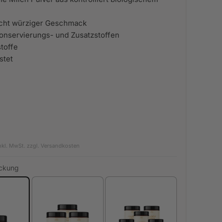
eicht würziger Geschmack
Konservierungs- und Zusatzstoffen
stoffe
stet
 Preis
nkl. MwSt. zzgl.
Versandkosten
Grundpreis
ackung