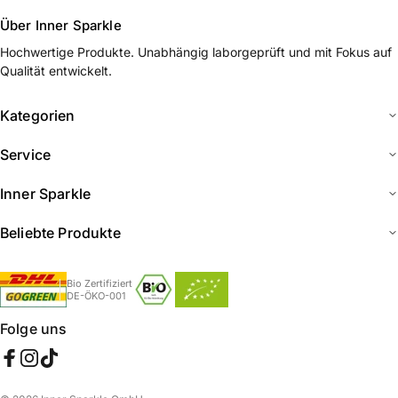
Über Inner Sparkle
Hochwertige Produkte. Unabhängig laborgeprüft und mit Fokus auf
Qualität entwickelt.
Kategorien
Service
Inner Sparkle
Beliebte Produkte
Bio Zertifiziert
DE-ÖKO-001
Folge uns
Facebook
Instagram
TikTok