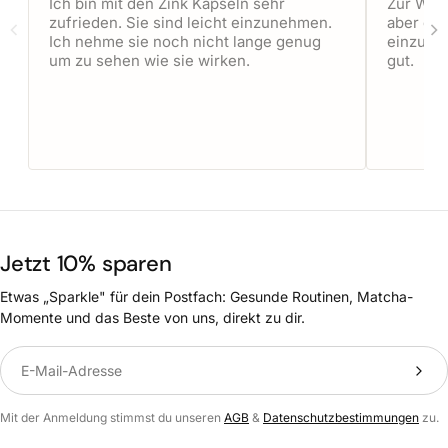
Ich bin mit den Zink Kapseln sehr
Zur Wirk
zufrieden. Sie sind leicht einzunehmen.
aber die
Ich nehme sie noch nicht lange genug
einzuneh
um zu sehen wie sie wirken.
gut.
Jetzt 10% sparen
Etwas „Sparkle" für dein Postfach: Gesunde Routinen, Matcha-
Momente und das Beste von uns, direkt zu dir.
Translation missing: de.newsletter.label
Mit der Anmeldung stimmst du unseren
AGB
&
Datenschutzbestimmungen
zu.