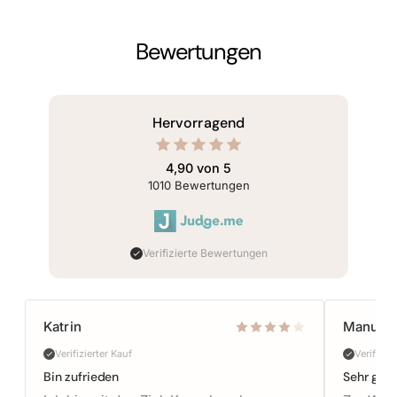
Bewertungen
von 5
Hervorragend
rnen
erend
4,90 von 5
 1010
1010
Bewertungen
tungen
Verifizierte Bewertungen
Katrin
Manuel
Verifizierter Kauf
Verifizie
Bin zufrieden
Sehr gut 