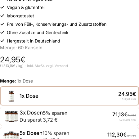
Vegan & glutenfrei
laborgetestet
Frei von Füll-, Konservierungs- und Zusatzstoffen
Ohne Zusätze und Gentechnik
Hergestellt in Deutschland
Menge: 60 Kapseln
24,95€
Normaler Preis
(1.313,16€ / kg)
inkl. MwSt. zzgl.
Versand
Grundpreis
Menge:
1x Dose
24,95€
1x Dose
1.313,16€
/ KG
3x Dosen
5% sparen
71,13€
74,85€
Du sparst 3,72 €
1.247,89€
/ KG
5x Dosen
10% sparen
112,30€
124,75€