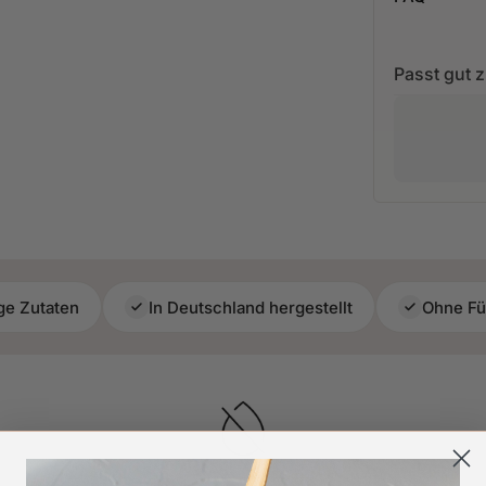
Passt gut 
ge Zutaten
In Deutschland hergestellt
Ohne Fül