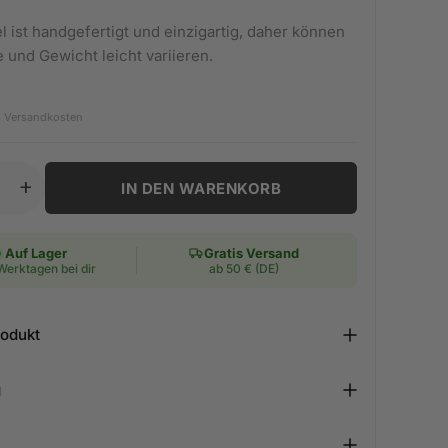
l ist handgefertigt und einzigartig, daher können
 und Gewicht leicht variieren.
 Preis
.
Versandkosten
IN DEN WARENKORB
Auf Lager
Gratis Versand
 Werktagen bei dir
ab 50 € (DE)
rodukt
g