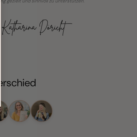
ng gezielt und sinnvoll zu unterstützen."
erschied