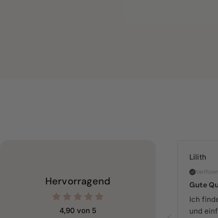
Customers
rate us
4.9/5
based on
Lilith
1009
Verifizie
reviews.
Hervorragend
Gute Qu
Ich find
4,90 von 5
und ein