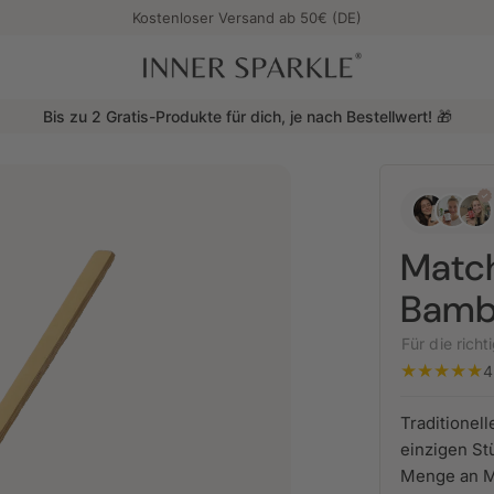
Kostenloser Versand ab 50€ (DE)
Inner Sparkle
Jetzt neu: Female Balance - Zyklus Komplex
Match
Bamb
Für die rich
4
Traditionel
einzigen St
Menge an M