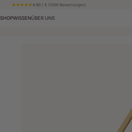
Direkt zum Inhalt
4.90 / 5
(1009 Bewertungen)
SHOP
WISSEN
ÜBER UNS
ÜBER UNS