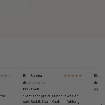
BinaSanina
Ilka R.
Verifizierter Kauf
Verifiz
Praktisch
Alles Su
 für
Sieht sehr gut aus und tut was er
soll. Stabil. Klare Kaufempfehlung.