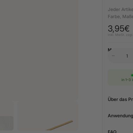
Jeder Artike
Farbe, Maße
3,95€
Normaler
inkl. MwSt. zzgl
Menge:
Anzahl
in 1–3
Über das P
Anwendun
FAQ