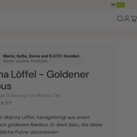
Login
Suche
W
Marie, Sofie, Elena und 9.472+ Kunden
lieben unsere Produkte
a Löffel - Goldener
us
tige Dosierung von Matcha Tee
.9 (11)
ler Matcha Löffel, handgefertigt aus einem
ück goldenem Bambus. Er dient dazu, die ideale
atcha-Pulver abzumessen.