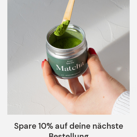
Gluten- & Zuckerfrei
Wir legen Wert darauf, dass all unsere Produkte
ohne industriellen Zucker und glutenfrei sind.
Gründer
"Als Ernährungstherape
Spare 10% auf deine nächste
Produkte ohne un
Bestellung