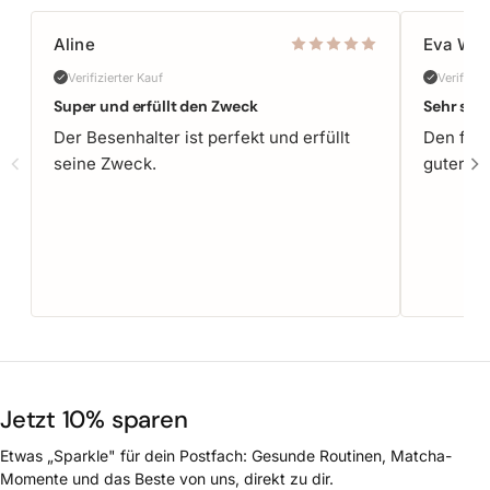
Aline
Eva W.
Verifizierter Kauf
Verifizie
Super und erfüllt den Zweck
Sehr seh
Der Besenhalter ist perfekt und erfüllt
Den finde
seine Zweck.
guter Qu
Jetzt 10% sparen
Etwas „Sparkle" für dein Postfach: Gesunde Routinen, Matcha-
Momente und das Beste von uns, direkt zu dir.