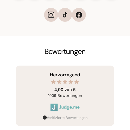
Bewertungen
omers
Hervorragend
e us
9/5
4,90 von 5
ed on
1009
Bewertungen
009
iews.
Verifizierte Bewertungen